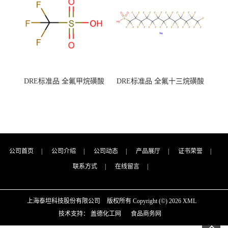
DRE标准品 全氟甲烷磺酸
DRE标准品 全氟十三烷磺酸
CAS号：1493-13-6；
钠 CAS号：174675-49-1；
TFMS（泰坦现货供应）
PFTrDS钠盐（泰坦现货供
应）
公司首页
|
公司介绍
|
公司动态
|
产品展厅
|
证书荣誉
|
联系方式
|
在线留言
|
上海泰坦科技股份有限公司
版权所有 Copyright (©) 2026
XML
技术支持：
盖德化工网
食品商务网