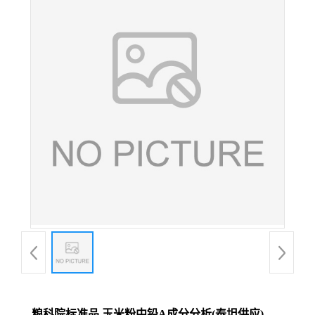
粮科院标准品 玉米粉中铅A成分分析(泰坦供应)