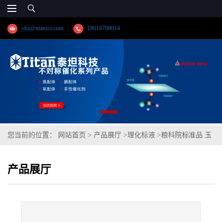
yhx@titansci.com
18616708014
您当前的位置：
网站首页
>
产品展厅
>
理化标液
>
粮科院标准品 玉
米粉中铅A成分分析(泰坦供应)
产品展厅