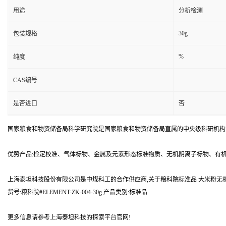
用途
分析检测
30g
包装规格
%
纯度
CAS编号
是否进口
否
国家粮食和物资储备局科学研究院是国家粮食和物资储备局直属的中央级科研机构
优势产品:检定校准、气体标物、金属及元素形态标准物质、无机阴离子标物、有
上海泰坦科技股份有限公司是中煤科工的合作供应商,关于粮科院标准品 大米粉无机元素分析(Na/Mg/
货号:粮科院#ELEMENT-ZK-004-30g 产品类别:标准品
更多信息请参考上海泰坦科技的探索平台官网!