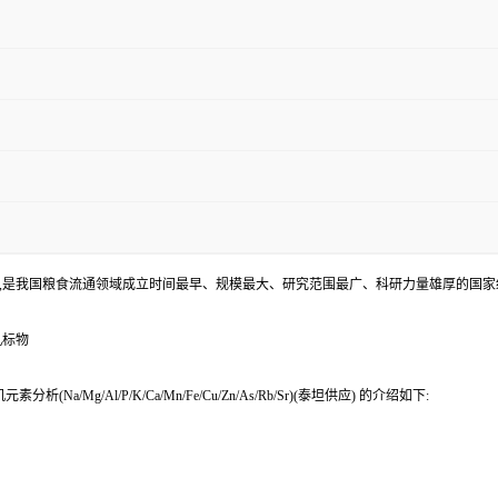
,是我国粮食流通领域成立时间最早、规模最大、研究范围最广、科研力量雄厚的国家
机标物
Al/P/K/Ca/Mn/Fe/Cu/Zn/As/Rb/Sr)(泰坦供应) 的介绍如下: