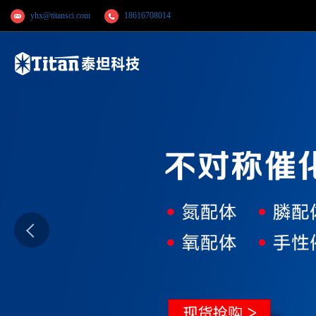
yhx@titansci.com
18616708014