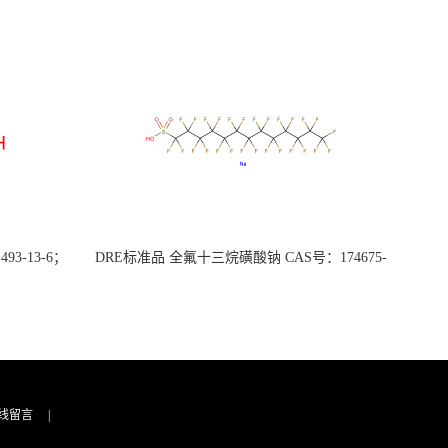
3-13-6；
DRE标准品 全氟十三烷磺酸钠 CAS号：174675-
49-1；PFTrDS钠盐（泰坦现货供应）
线留言
|