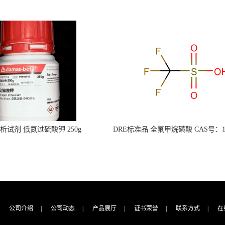
s分析试剂 低氮过硫酸钾 250g
DRE标准品 全氟甲烷磺酸 CAS号：149
CAS：7727-21-1 总氮含量≤0.0005%
TFMS（泰坦现货供应）
（泰坦现货供应）
公司介绍
|
公司动态
|
产品展厅
|
证书荣誉
|
联系方式
|
在