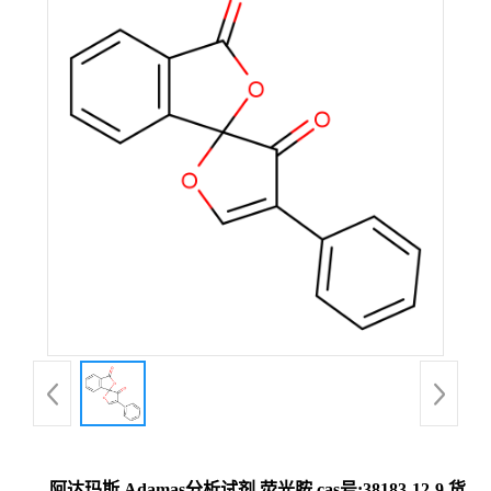
阿达玛斯 Adamas分析试剂 荧光胺,cas号:38183-12-9,货