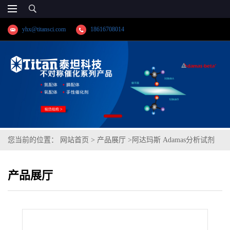
yhx@titansci.com
18616708014
您当前的位置：
网站首页
>
产品展厅
>
阿达玛斯 Adamas分析试剂
N-七氟丁酰基咪唑,cas号:32477-35-3,货号:DG0658-5g,≥97%
产品展厅