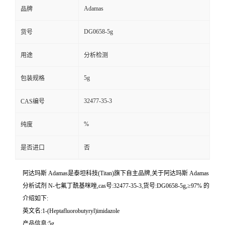
Adamas
品牌
DG0658-5g
货号
用途
分析检测
5g
包装规格
32477-35-3
CAS编号
%
纯度
是否进口
否
阿达玛斯 Adamas是泰坦科技(Titan)旗下自主品牌,关于阿达玛斯 Adamas
分析试剂 N-七氟丁酰基咪唑,cas号:32477-35-3,货号:DG0658-5g,≥97% 的
介绍如下:
英文名:1-(Heptafluorobutyryl)imidazole
产品信息:5g