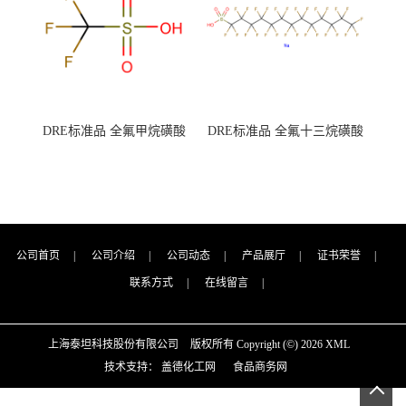
DRE标准品 全氟甲烷磺酸
DRE标准品 全氟十三烷磺酸
CAS号：1493-13-6；
钠 CAS号：174675-49-1；
TFMS（泰坦现货供应）
PFTrDS钠盐（泰坦现货供
应）
公司首页
|
公司介绍
|
公司动态
|
产品展厅
|
证书荣誉
|
联系方式
|
在线留言
|
上海泰坦科技股份有限公司
版权所有 Copyright (©) 2026
XML
技术支持：
盖德化工网
食品商务网