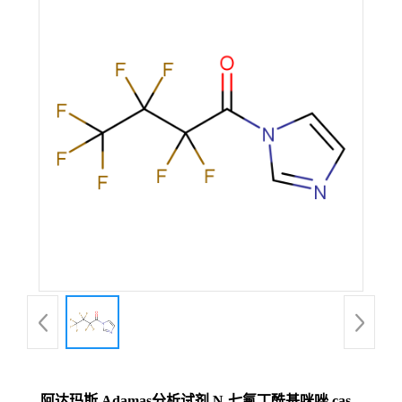
阿达玛斯 Adamas分析试剂 N-七氟丁酰基咪唑,cas