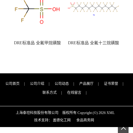
DRE标准品 全氟甲烷磺酸
DRE标准品 全氟十三烷磺酸
CAS号：1493-13-6；
钠 CAS号：174675-49-1；
TFMS（泰坦现货供应）
PFTrDS钠盐（泰坦现货供
应）
公司首页
|
公司介绍
|
公司动态
|
产品展厅
|
证书荣誉
|
联系方式
|
在线留言
|
上海泰坦科技股份有限公司
版权所有 Copyright (©) 2026
XML
技术支持：
盖德化工网
食品商务网