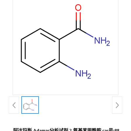
阿达玛斯 Adamas分析试剂 2-氨基苯甲酰胺,cas号:88-