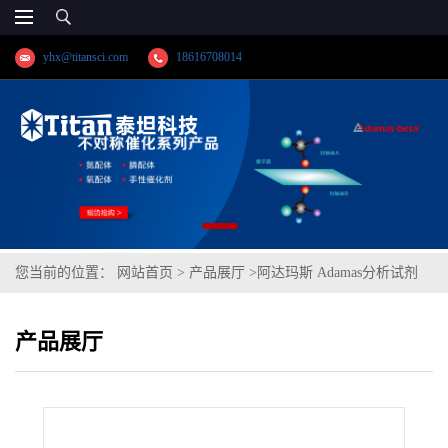
yhx@titansci.com
18616708014
您当前的位置：
网站首页
>
产品展厅
>
阿达玛斯 Adamas分析试剂
2-氨基苯甲酰胺,cas号:88-68-6,货号:DH0296-100g,≥98%
产品展厅