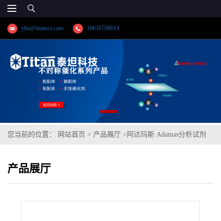
yhx@titansci.com
18616708014
您当前的位置：
网站首页
>
产品展厅
>
阿达玛斯 Adamas分析试剂
邻苯二甲醛,cas号:643-79-8,货号:DH0239-5g,≥99%
产品展厅