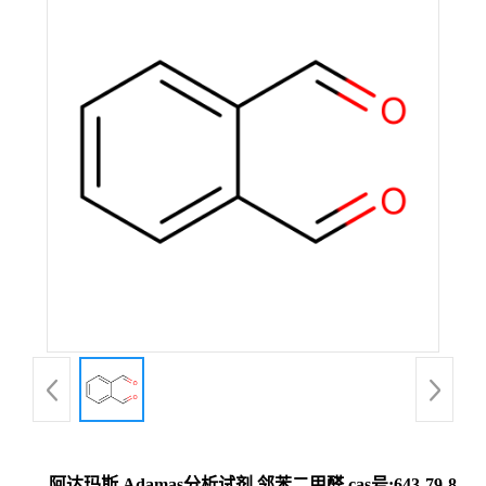
阿达玛斯 Adamas分析试剂 邻苯二甲醛,cas号:643-79-8,