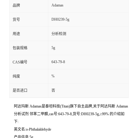
Adamas
品牌
DH0239-5g
货号
用途
分析检测
5g
包装规格
643-79-8
CAS编号
%
纯度
是否进口
否
阿达玛斯 Adamas是泰坦科技(Titan)旗下自主品牌,关于阿达玛斯 Adamas
分析试剂 邻苯二甲醛,cas号:643-79-8,货号:DH0239-5g,≥99% 的介绍如
下:
英文名:o-Phthalaldehyde
产品信息:5g