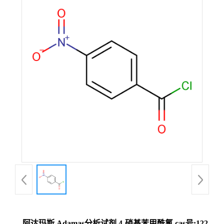
阿达玛斯 Adamas分析试剂 4-硝基苯甲酰氯,cas号:122-