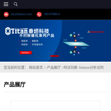
yhx@titansci.com
18616708014
您当前的位置：
网站首页
>
产品展厅
>
阿达玛斯 Adamas分析试剂
4-硝基苯甲酰氯,cas号:122-04-3,货号:DH0208-25g,≥98%
产品展厅