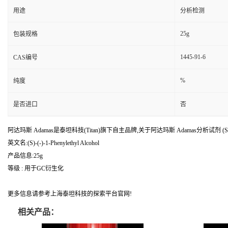
用途
分析检测
25g
包装规格
1445-91-6
CAS编号
%
纯度
是否进口
否
阿达玛斯 Adamas是泰坦科技(Titan)旗下自主品牌,关于阿达玛斯 Adamas分析试剂 (S)-(-)-
英文名:(S)-(-)-1-Phenylethyl Alcohol
产品信息:25g
等级 : 用于GC衍生化
更多信息请参考上海泰坦科技的探索平台官网!
相关产品：