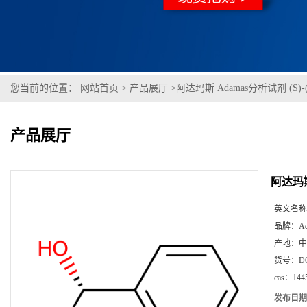
您当前的位置：
网站首页
>
产品展厅
>
阿达玛斯 Adamas分析试剂 (S)-(-)
产品展厅
阿达玛斯 
英文名称
品牌：
A
产地：
中
货号：
D
cas：
144
发布日期