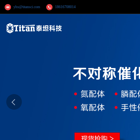
yhx@titansci.com
18616708014