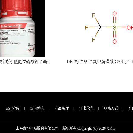
s分析试剂 低氮过硫酸钾 250g
DRE标准品 全氟甲烷磺酸 CAS号：149
CAS：7727-21-1 总氮含量≤0.0005%
TFMS（泰坦现货供应）
（泰坦现货供应）
公司介绍
|
公司动态
|
产品展厅
|
证书荣誉
|
联系方式
|
在
上海泰坦科技股份有限公司
版权所有 Copyright (©) 2026
XML