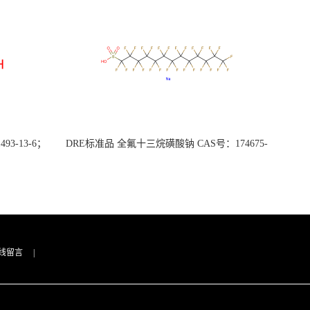
3-13-6；
DRE标准品 全氟十三烷磺酸钠 CAS号：174675-
49-1；PFTrDS钠盐（泰坦现货供应）
线留言
|