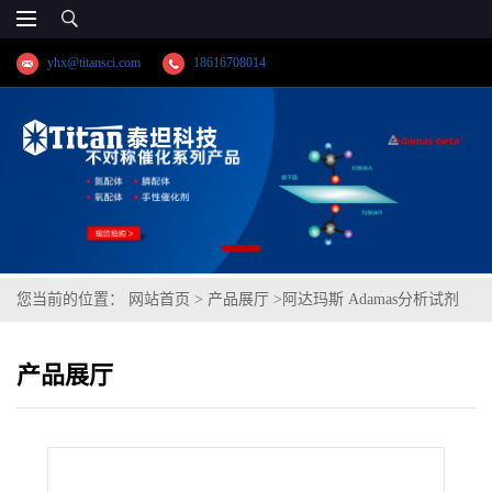
yhx@titansci.com
18616708014
您当前的位置：
网站首页
>
产品展厅
>
阿达玛斯 Adamas分析试剂
2,4-二硝基苯肼盐酸盐,cas号:55907-61-4,货号:DH0286-5g,≥98%
产品展厅