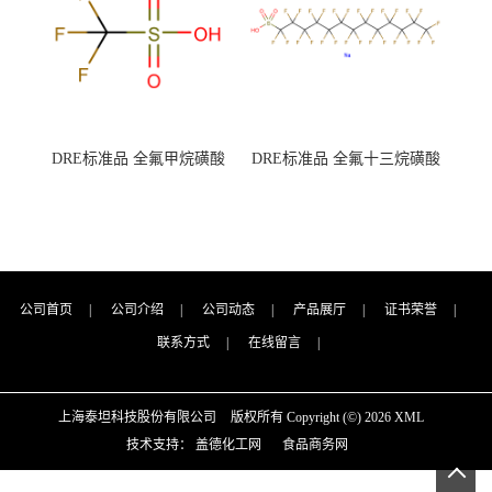
DRE标准品 全氟甲烷磺酸
DRE标准品 全氟十三烷磺酸
CAS号：1493-13-6；
钠 CAS号：174675-49-1；
TFMS（泰坦现货供应）
PFTrDS钠盐（泰坦现货供
应）
公司首页
|
公司介绍
|
公司动态
|
产品展厅
|
证书荣誉
|
联系方式
|
在线留言
|
上海泰坦科技股份有限公司
版权所有 Copyright (©) 2026
XML
技术支持：
盖德化工网
食品商务网