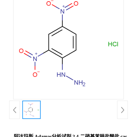
阿达玛斯 Adamas分析试剂 2,4-二硝基苯肼盐酸盐,cas