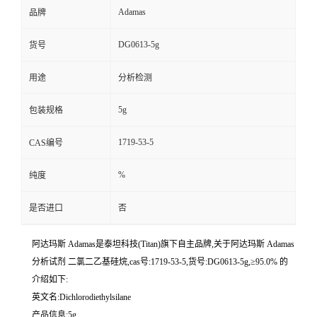
Adamas
品牌
DG0613-5g
货号
用途
分析检测
5g
包装规格
1719-53-5
CAS编号
%
纯度
是否进口
否
阿达玛斯 Adamas是泰坦科技(Titan)旗下自主品牌,关于阿达玛斯 Adamas
分析试剂 二氯二乙基硅烷,cas号:1719-53-5,货号:DG0613-5g,≥95.0% 的
介绍如下:
英文名:Dichlorodiethylsilane
产品信息:5g