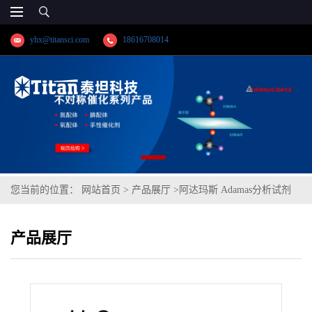
yhx@titansci.com
18616708014
您当前的位置：
网站首页
>
产品展厅
>
阿达玛斯 Adamas分析试剂
二氯二乙基硅烷,cas号:1719-53-5,货号:DG0613-5g,≥95.0%
产品展厅