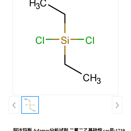
阿达玛斯 Adamas分析试剂 二氯二乙基硅烷,cas号:1719-