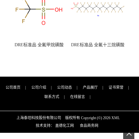
DRE标准品 全氟甲烷磺酸
DRE标准品 全氟十三烷磺酸
CAS号：1493-13-6；
钠 CAS号：174675-49-1；
TFMS（泰坦现货供应）
PFTrDS钠盐（泰坦现货供
应）
公司首页
|
公司介绍
|
公司动态
|
产品展厅
|
证书荣誉
|
联系方式
|
在线留言
|
上海泰坦科技股份有限公司
版权所有 Copyright (©) 2026
XML
技术支持：
盖德化工网
食品商务网