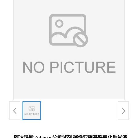
阿达玛斯 Adamas分析试剂 碱性亚硝基铁氰化钠试液