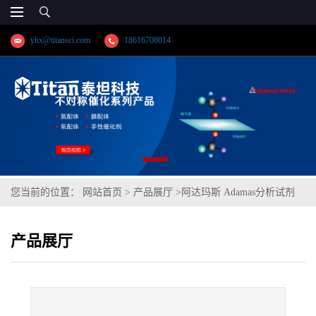
yhx@titansci.com
18616708014
您当前的位置：
网站首页
>
产品展厅
>
阿达玛斯 Adamas分析试剂
碱性亚硝基铁氰化钠试液(中国药典),cas号:,货号:TS0375-100mL,
产品展厅