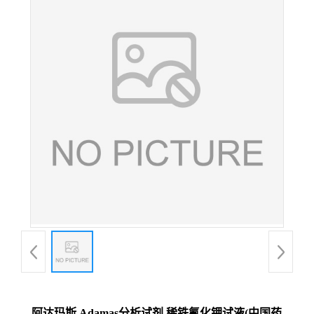
阿达玛斯 Adamas分析试剂 稀铁氰化钾试液(中国药