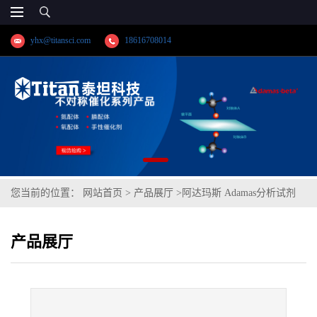
yhx@titansci.com
18616708014
您当前的位置：
网站首页
>
产品展厅
>
阿达玛斯 Adamas分析试剂
稀铁氰化钾试液(中国药典),cas号:,货号:TS0297-100mL,
产品展厅