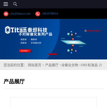
yhx@titansci.com
18616708014
您当前的位置：
网站首页
>
产品展厅
>
全氟化合物
>
DRE标准品 25
种全氟化合物混标-英国饮用水监察局 (DWI) PFAS检测-48 混标 A
产品展厅
CAS:多组分(泰坦现货供应)