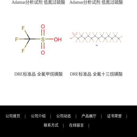
Adamas分析试剂 低氮过硫酸
Adamas分析试剂 低氮过硫酸
钾 500g 0416272311 CAS：
钾 250g 0416272310 CAS：
7727-21-1 总氮含量≤0.0005%
7727-21-1 总氮含量≤0.0005%
（泰坦现货供应）
（泰坦现货供应）
DRE标准品 全氟甲烷磺酸
DRE标准品 全氟十三烷磺酸
CAS号：1493-13-6；
钠 CAS号：174675-49-1；
TFMS（泰坦现货供应）
PFTrDS钠盐（泰坦现货供
应）
公司首页
|
公司介绍
|
公司动态
|
产品展厅
|
证书荣誉
|
联系方式
|
在线留言
|