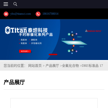
yhx@titansci.com
18616708014
您当前的位置：
网站首页
>
产品展厅
>
全氟化合物
>
DRE标准品 17
种全氟化合物混标(PFAS MXB) CAS:多组分(泰坦现货供应)
产品展厅