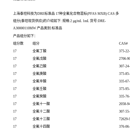
上海泰坦科技为DRE标准品 17种全氟化合物混标(PFAS MXB) CAS:多
组分(泰坦现货供应)的介绍如下: 规格:2 μg/mL 1mL 货号:DRE-
A30000110MW 产品类别:标准品
产品组分如下：
组分数
组分
CAS#
17
全氟丁酸
375-22
17
全氟戊酸
2706-9
17
全氟己酸
307-24
17
全氟庚酸
375-85
17
全氟辛酸
335-67
17
全氟壬酸
375-95
17
全氟癸酸
335-76
17
全氟十一酸
2058-9
17
全氟十二酸
307-55
17
全氟十三酸
72629-
17
全氟十四酸
376-06