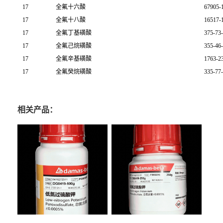
17
全氟十六酸
67905-
17
全氟十八酸
16517-
17
全氟丁基磺酸
375-73
17
全氟己烷磺酸
355-46
17
全氟辛基磺酸
1763-2
17
全氟癸烷磺酸
335-77
相关产品：