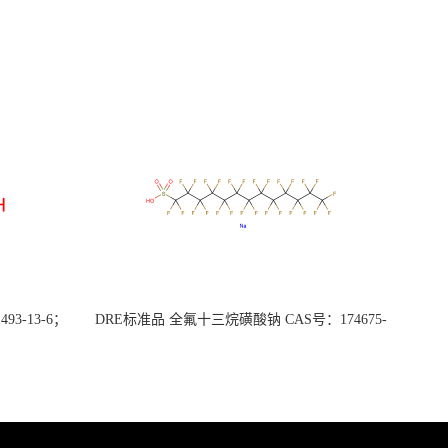
3-13-6；
DRE标准品 全氟十三烷磺酸钠 CAS号：174675-
49-1；PFTrDS钠盐（泰坦现货供应）