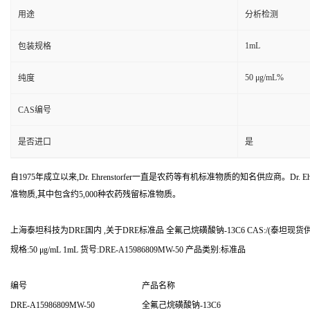
用途
分析检测
1mL
包装规格
50 μg/mL%
纯度
CAS编号
是否进口
是
自1975年成立以来,Dr. Ehrenstorfer一直是农药等有机标准物质的知名供应商。Dr. Ehr
准物质,其中包含约5,000种农药残留标准物质。
上海泰坦科技为DRE国内 ,关于DRE标准品 全氟己烷磺酸钠-13C6 CAS:/(泰坦现
规格:50 μg/mL 1mL 货号:DRE-A15986809MW-50 产品类别:标准品
编号
产品名称
DRE-A15986809MW-50
全氟己烷磺酸钠-13C6