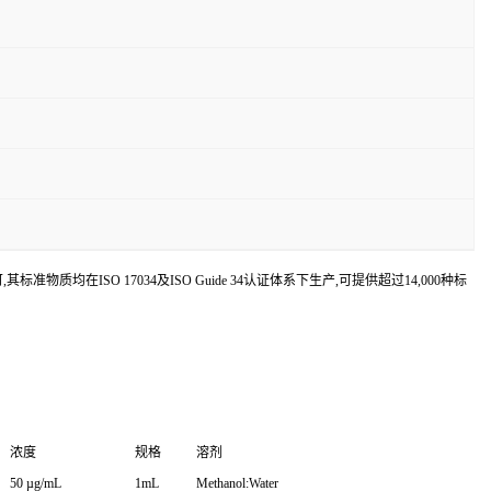
认可,其标准物质均在ISO 17034及ISO Guide 34认证体系下生产,可提供超过14,000种标
浓度
规格
溶剂
50 µg/mL
1mL
Methanol:Water