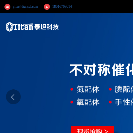
yhx@titansci.com
18616708014