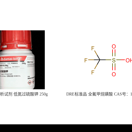
s分析试剂 低氮过硫酸钾 250g
DRE标准品 全氟甲烷磺酸 CAS号：149
CAS：7727-21-1 总氮含量≤0.0005%
TFMS（泰坦现货供应）
（泰坦现货供应）