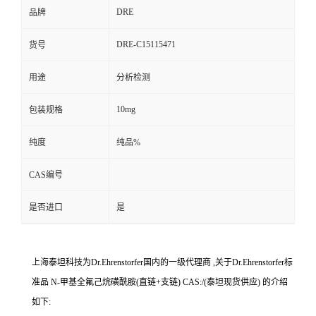
DRE
品牌
DRE-C15115471
货号
用途
分析检测
10mg
包装规格
纯度
纯品%
CAS编号
是否进口
是
上海泰坦科技为Dr.Ehrenstorfer国内的一级代理商 ,关于Dr.Ehrenstorfer标
准品 N-甲基全氟己烷磺酰胺(直链+支链) CAS:/(泰坦现货供应) 的介绍
如下: