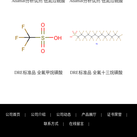
Adamas分析试剂 低氮过硫酸
Adamas分析试剂 低氮过硫酸
钾 500g 0416272311 CAS：
钾 250g 0416272310 CAS：
7727-21-1 总氮含量≤0.0005%
7727-21-1 总氮含量≤0.0005%
（泰坦现货供应）
（泰坦现货供应）
DRE标准品 全氟甲烷磺酸
DRE标准品 全氟十三烷磺酸
CAS号：1493-13-6；
钠 CAS号：174675-49-1；
TFMS（泰坦现货供应）
PFTrDS钠盐（泰坦现货供
应）
公司首页
|
公司介绍
|
公司动态
|
产品展厅
|
证书荣誉
|
联系方式
|
在线留言
|