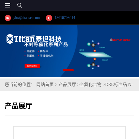
yhx@titansci.com
18616708014
您当前的位置：
网站首页
>
产品展厅
>
全氟化合物
>
DRE标准品 N-
甲基全氟己烷磺酰胺(直链+支链) CAS:/(泰坦现货供应)
产品展厅