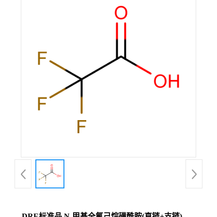
DRE标准品 N-甲基全氟己烷磺酰胺(直链+支链)