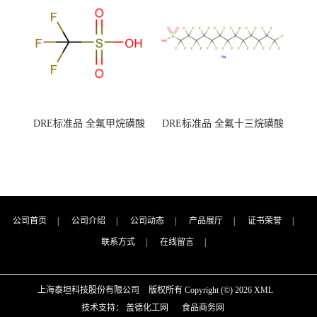
（泰坦现货供应）
（泰坦现货供应）
DRE标准品 全氟甲烷磺酸
DRE标准品 全氟十三烷磺酸
CAS号：1493-13-6；
钠 CAS号：174675-49-1；
TFMS（泰坦现货供应）
PFTrDS钠盐（泰坦现货供
应）
公司首页
|
公司介绍
|
公司动态
|
产品展厅
|
证书荣誉
|
联系方式
|
在线留言
|
上海泰坦科技股份有限公司
版权所有 Copyright (©) 2026
XML
技术支持：
盖德化工网
食品商务网