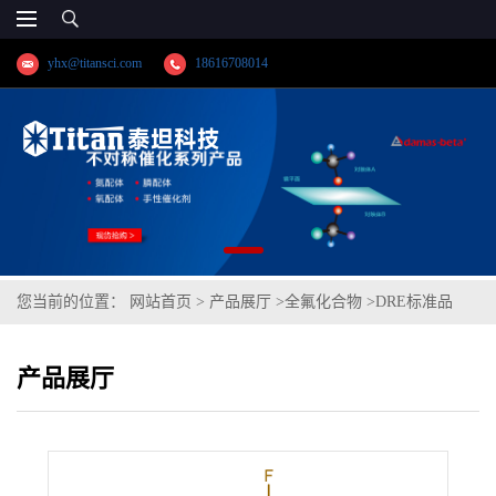
yhx@titansci.com
18616708014
您当前的位置：
网站首页
>
产品展厅
>
全氟化合物
>
DRE标准品
2H,2H-全氟辛酸 CAS:53826-12-3(泰坦现货供应)
产品展厅