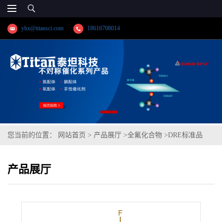
yhx@titansci.com
18616708014
您当前的位置：
网站首页
>
产品展厅
>
全氟化合物
>
DRE标准品
2H,2H-全氟辛酸-1,2-13C2 CAS:872398-75-9(泰坦现货供应)
产品展厅