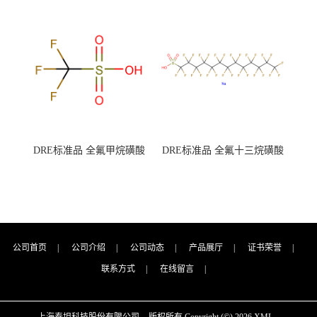
钾 500g 0416272311 CAS：
钾 250g 0416272310 CAS：
7727-21-1 总氮含量≤0.0005%
7727-21-1 总氮含量≤0.0005%
（泰坦现货供应）
（泰坦现货供应）
DRE标准品 全氟甲烷磺酸
DRE标准品 全氟十三烷磺酸
CAS号：1493-13-6；
钠 CAS号：174675-49-1；
TFMS（泰坦现货供应）
PFTrDS钠盐（泰坦现货供
应）
公司首页
|
公司介绍
|
公司动态
|
产品展厅
|
证书荣誉
|
联系方式
|
在线留言
|