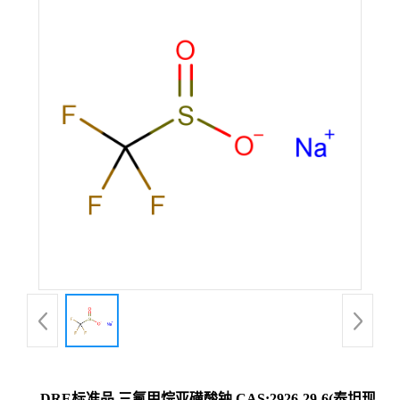
DRE标准品 三氟甲烷亚磺酸钠 CAS:2926-29-6(泰坦现