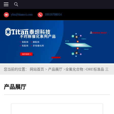
yhx@titansci.com
18616708014
您当前的位置：
网站首页
>
产品展厅
>
全氟化合物
>
DRE标准品 三
氟甲烷亚磺酸钠 CAS:2926-29-6(泰坦现货供应)
产品展厅