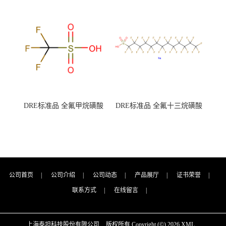
7727-21-1 总氮含量≤0.0005%
7727-21-1 总氮含量≤0.0005%
（泰坦现货供应）
（泰坦现货供应）
DRE标准品 全氟甲烷磺酸
DRE标准品 全氟十三烷磺酸
CAS号：1493-13-6；
钠 CAS号：174675-49-1；
TFMS（泰坦现货供应）
PFTrDS钠盐（泰坦现货供
应）
公司首页
|
公司介绍
|
公司动态
|
产品展厅
|
证书荣誉
|
联系方式
|
在线留言
|
上海泰坦科技股份有限公司
版权所有 Copyright (©) 2026
XML