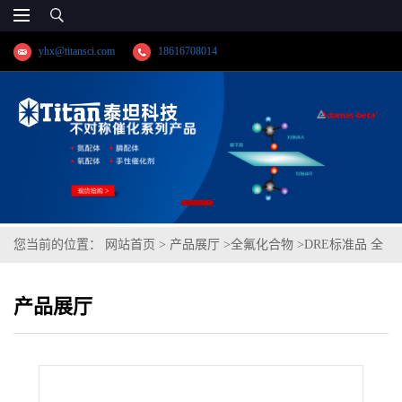
yhx@titansci.com
18616708014
您当前的位置：
网站首页
>
产品展厅
>
全氟化合物
>
DRE标准品 全
氟辛烷磺酰胺 CAS:754-91-6(泰坦现货供应)
产品展厅