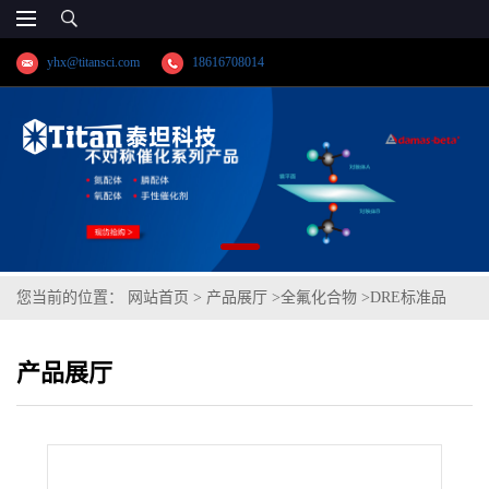
yhx@titansci.com
18616708014
您当前的位置：
网站首页
>
产品展厅
>
全氟化合物
>
DRE标准品
1H,1H,2H,2H-全氟癸基三甲氧基硅烷 CAS:83048-65-1(泰坦现货供
产品展厅
应)