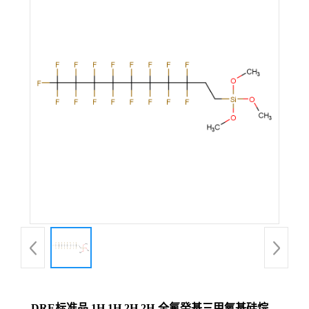
DRE标准品 1H,1H,2H,2H-全氟癸基三甲氧基硅烷