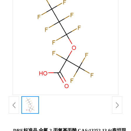
DRE标准品 全氟-2-丙氧基丙酸 CAS:13252-13-6(泰坦现