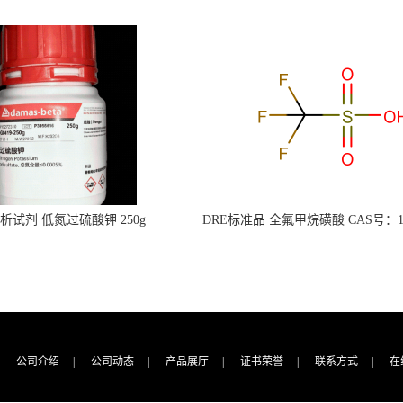
s分析试剂 低氮过硫酸钾 250g
DRE标准品 全氟甲烷磺酸 CAS号：149
CAS：7727-21-1 总氮含量≤0.0005%
TFMS（泰坦现货供应）
（泰坦现货供应）
公司介绍
|
公司动态
|
产品展厅
|
证书荣誉
|
联系方式
|
在