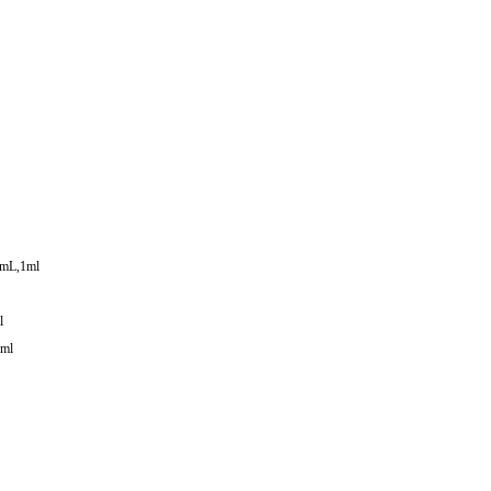
mL,1ml
l
ml