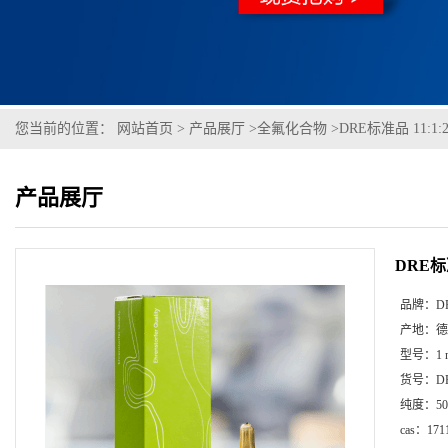
您当前的位置：
网站首页
>
产品展厅
>
全氟化合物
>
DRE标准品 11:
产品展厅
DRE标
品牌：
D
产地：
德
型号：
1
货号：
D
纯度：
50
cas：
171