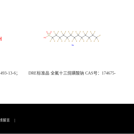
3-13-6；
DRE标准品 全氟十三烷磺酸钠 CAS号：174675-
49-1；PFTrDS钠盐（泰坦现货供应）
线留言
|