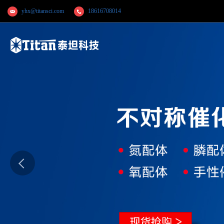
yhx@titansci.com
18616708014