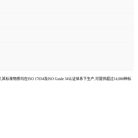
认可,其标准物质均在ISO 17034及ISO Guide 34认证体系下生产,可提供超过14,000种标