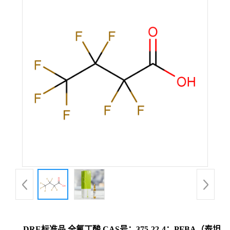
DRE标准品 全氟丁酸 CAS号：375-22-4；PFBA（泰坦