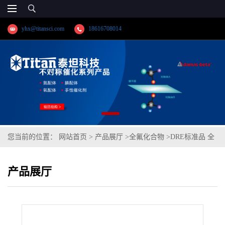
yhx@titansci.com
18616708014
您当前的位置：
网站首页
>
产品展厅
>
全氟化合物
>
DRE标准品 全
氟丁酸 CAS号：375-22-4；PFBA（泰坦现货供应）
产品展厅