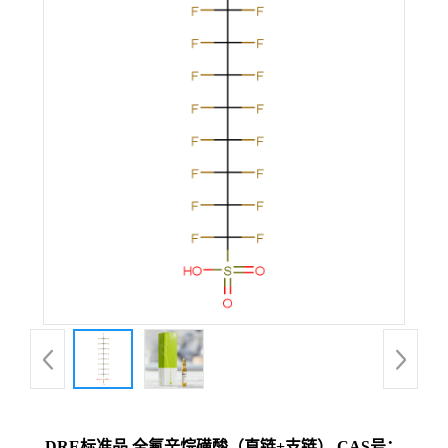
DRE标准品 全氟辛烷磺酸（直链+支链） CAS号：