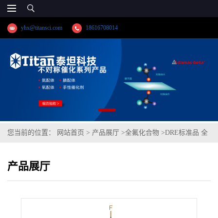
yhx@titansci.com
18616708014
您当前的位置：
网站首页
>
产品展厅
>
全氟化合物
>
DRE标准品 全
氟辛烷磺酸（直链+支链） CAS号：1763-23-1；PFOS(直链+支链)；
产品展厅
PFOS（泰坦现货供应）