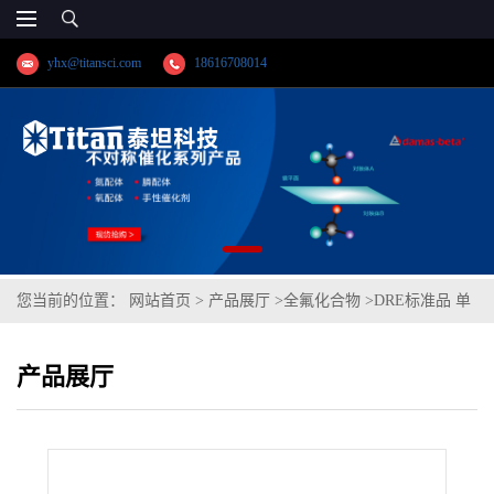
yhx@titansci.com
18616708014
您当前的位置：
网站首页
>
产品展厅
>
全氟化合物
>
DRE标准品 单
(2-全氟辛基乙基)磷酸酯-13C2(1,2-13C2) CAS号：/（泰坦现货供
产品展厅
应）