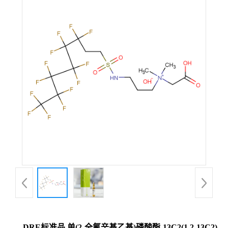
DRE标准品 单(2-全氟辛基乙基)磷酸酯-13C2(1,2-13C2)