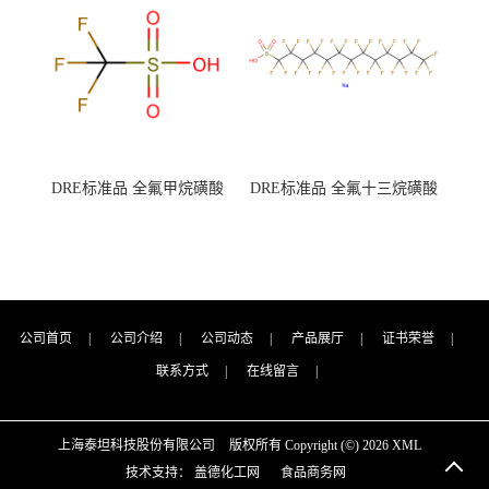
（泰坦现货供应）
（泰坦现货供应）
DRE标准品 全氟甲烷磺酸
DRE标准品 全氟十三烷磺酸
CAS号：1493-13-6；
钠 CAS号：174675-49-1；
TFMS（泰坦现货供应）
PFTrDS钠盐（泰坦现货供
应）
公司首页
|
公司介绍
|
公司动态
|
产品展厅
|
证书荣誉
|
联系方式
|
在线留言
|
上海泰坦科技股份有限公司
版权所有 Copyright (©) 2026
XML
技术支持：
盖德化工网
食品商务网