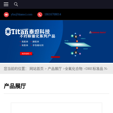
yhx@titansci.com
18616708014
您当前的位置：
网站首页
>
产品展厅
>
全氟化合物
>
DRE标准品 N-
[羧甲基-N,N-二甲基-3-[(3,3,4,4,5,5,6,6,7,7,8,8,8-十三氟代辛基)磺酰
产品展厅
胺基]丙基]铵内盐 CAS号：34455-29-3；6:2 FTAB；Capstone B；
（泰坦现货供应）