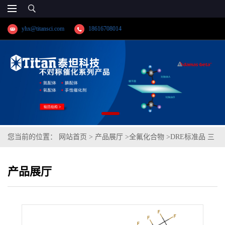
yhx@titansci.com
18616708014
您当前的位置：
网站首页
>
产品展厅
>
全氟化合物
>
DRE标准品 三
(1H,1H,2H,2H-全氟辛基)磷酸酯 CAS号：165325-62-2；6:2
产品展厅
TriPAPS（泰坦现货供应）