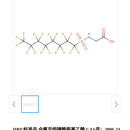
DRE标准品 全氟辛烷磺酰胺基乙酸 CAS号：2806-24-