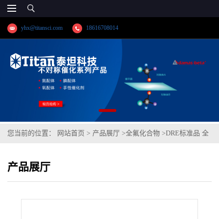
yhx@titansci.com
18616708014
您当前的位置：
网站首页
>
产品展厅
>
全氟化合物
>
DRE标准品 全
氟辛烷磺酰胺基乙酸 CAS号：2806-24-8；FOSAA；（泰坦现货供
产品展厅
应）