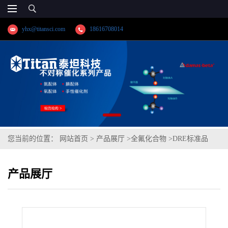
yhx@titansci.com
18616708014
您当前的位置：
网站首页
>
产品展厅
>
全氟化合物
>
DRE标准品
1H,1H,2H,2H-全氟辛烷膦酸 CAS号：252237-40-4；PFOPA（泰坦现
产品展厅
货供应）