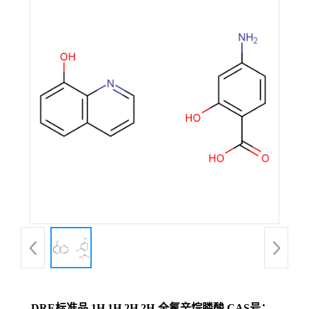
DRE标准品 1H,1H,2H,2H-全氟辛烷膦酸 CAS号：