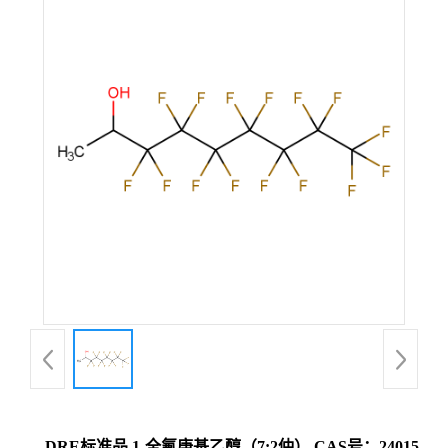
DRE标准品 1-全氟庚基乙醇（7:2仲） CAS号：24015-