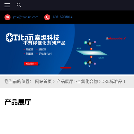
yhx@titansci.com
18616708014
您当前的位置：
网站首页
>
产品展厅
>
全氟化合物
>
DRE标准品 1-
全氟庚基乙醇（7:2仲） CAS号：24015-83-6；7:2sFTOH（泰坦现货
产品展厅
供应）