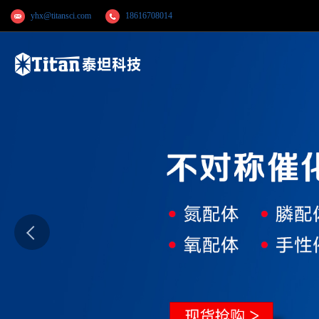
yhx@titansci.com
18616708014