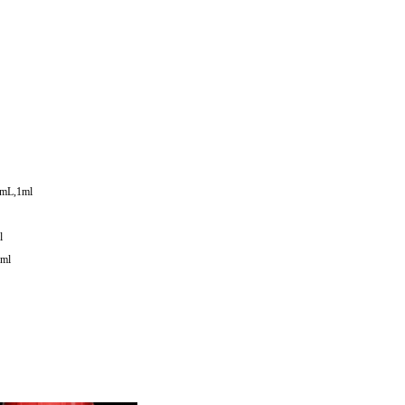
mL,1ml
l
ml