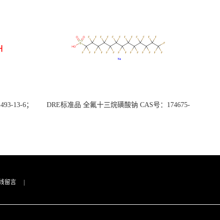
3-13-6；
DRE标准品 全氟十三烷磺酸钠 CAS号：174675-
49-1；PFTrDS钠盐（泰坦现货供应）
线留言
|