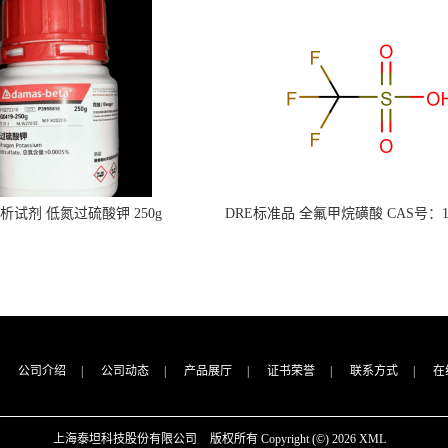
s分析试剂 低氮过硫酸钾 250g
DRE标准品 全氟甲烷磺酸 CAS号：149
CAS：7727-21-1 总氮含量≤0.0005%
TFMS（泰坦现货供应）
（泰坦现货供应）
公司介绍
|
公司动态
|
产品展厅
|
证书荣誉
|
联系方式
|
在
上海泰坦科技股份有限公司
版权所有 Copyright (©) 2026
XML