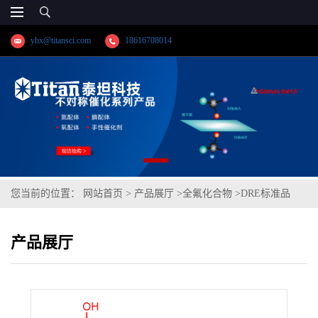
yhx@titansci.com
18616708014
您当前的位置：
网站首页
>
产品展厅
>
全氟化合物
>
DRE标准品
1H,1H,2H,2H-全氟辛基磷酸-13C2(1,2-13C2) CAS号：2179232-13-
产品展厅
2（泰坦现货供应）