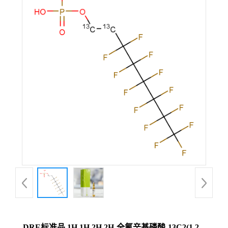
DRE标准品 1H,1H,2H,2H-全氟辛基磷酸-13C2(1,2-