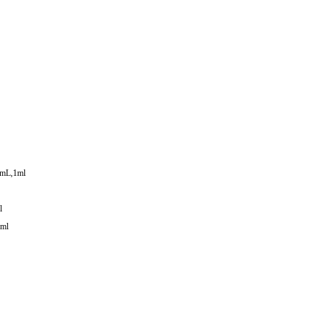
mL,1ml
l
ml