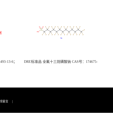
3-13-6；
DRE标准品 全氟十三烷磺酸钠 CAS号：174675-
49-1；PFTrDS钠盐（泰坦现货供应）
线留言
|