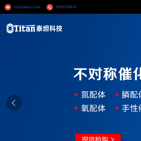
yhx@titansci.com
18616708014