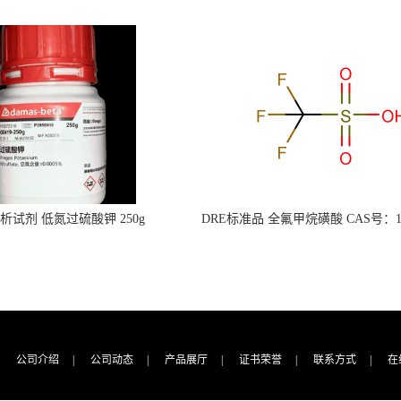
s分析试剂 低氮过硫酸钾 250g
DRE标准品 全氟甲烷磺酸 CAS号：149
CAS：7727-21-1 总氮含量≤0.0005%
TFMS（泰坦现货供应）
（泰坦现货供应）
公司介绍
|
公司动态
|
产品展厅
|
证书荣誉
|
联系方式
|
在