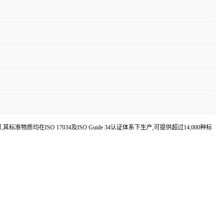
认可,其标准物质均在ISO 17034及ISO Guide 34认证体系下生产,可提供超过14,000种标