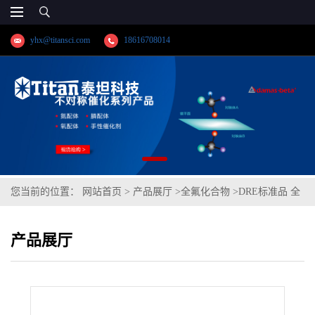
yhx@titansci.com
18616708014
您当前的位置：
网站首页
>
产品展厅
>
全氟化合物
>
DRE标准品 全
氟丁酸钠 CAS号：2218-54-4；PFBA-Na（泰坦现货供应）
产品展厅