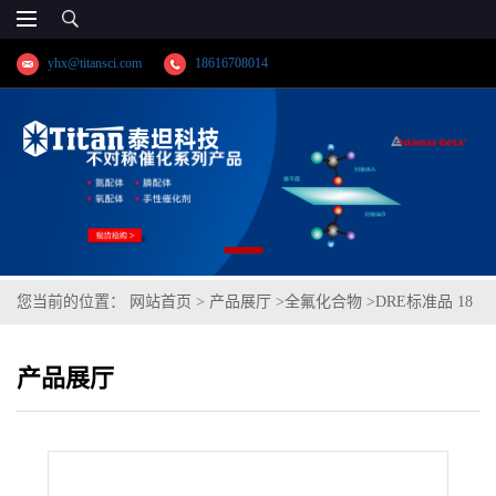
yhx@titansci.com
18616708014
您当前的位置：
网站首页
>
产品展厅
>
全氟化合物
>
DRE标准品 18
种全氟化合物混标/EPA方法537分析物一级稀释标准溶液 CAS号：多
产品展厅
组分（泰坦现货供应）