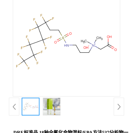
DRE标准品 18种全氟化合物混标/EPA方法537分析物一