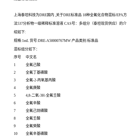
上海泰坦科技为DRE国内 ,关于DRE标准品 18种全氟化合物混标/EPA方
法537分析物一级稀释标准溶液 CAS号：多组分（泰坦现货供应）的介
绍如下:
规格:1mL 货号:DRE-A50000767MW 产品类别:标准品
混标组分如下：
序号
中文名
1
全氟己酸
2
全氟丁基磺酸
3
全氟-2-丙氧基丙酸
4
全氟庚酸
5
4,8-二氧-3H-全氟壬酸
6
全氟辛酸
7
全氟己烷磺酸
8
全氟壬酸
9
全氟癸酸
10
全氟辛基磺酸