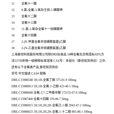
11
全氟十一酸
12
9-氯-全氟-3-氧杂壬烷-1-磺酸钾
13
全氟十二酸
14
全氟十三酸
15
11-氯-3-氧杂全氟十一烷磺酸钾
16
全氟十四酸
17
2-(N-甲基全氟辛烷磺酰氨基)乙酸
18
2-(N-乙基全氟辛烷磺酰氨基)乙酸
上海泰坦科技股份有限公司除DRE标准品 18种全氟化合物混标/EPA方
法537分析物一级稀释标准溶液 CAS号：多组分（泰坦现货供应）之外,
还有以下全氟类产品,泰坦现货供应:
货号 中文描述 CAS# 规格
DRE-C15986540 1H,1H-全氟丁醇 375-01-9 100mg
DRE-C15986913 1H,1H-全氟-1-己醇 423-46-1 50mg
DRE-C15986608 全氟-3,7-二甲基辛酸 172155-07-6 100mg
DRE-C15987400 全氟十四酸 376-06-7 50mg
DRE-C15986915 1H,1H,2H,2H-全氟己-1-醇 2043-47-2 100mg
DRE-C16986625 1H,1H,2H,2H-全氟-1-十二醇 865-86-1 100mg