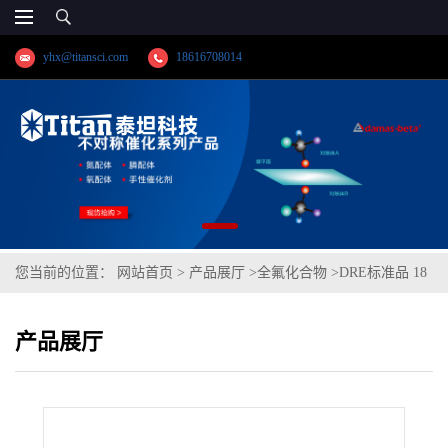
yhx@titansci.com
18616708014
您当前的位置：
网站首页
>
产品展厅
>
全氟化合物
>
DRE标准品 18
种全氟化合物混标/EPA方法537分析物一级稀释标准溶液(支链/直链
产品展厅
混合物) CAS号：多组分（泰坦现货供应）