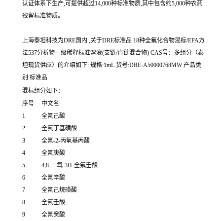
认证体系下生产,可提供超过14,000种标准物质,其中包含约5,000种农药
残留标准物质。
上海泰坦科技为DRE国内 ,关于DRE标准品 18种全氟化合物混标/EPA方
法537分析物一级稀释标准溶液(支链/直链混合物) CAS号：多组分（泰
坦现货供应）的介绍如下: 规格:1mL 货号:DRE-A50000768MW 产品类
别:标准品
混标组分如下：
序号
中文名
1
全氟己酸
2
全氟丁基磺酸
3
全氟-2-丙氧基丙酸
4
全氟庚酸
5
4,8-二氧-3H-全氟壬酸
6
全氟辛酸
7
全氟己烷磺酸
8
全氟壬酸
9
全氟癸酸