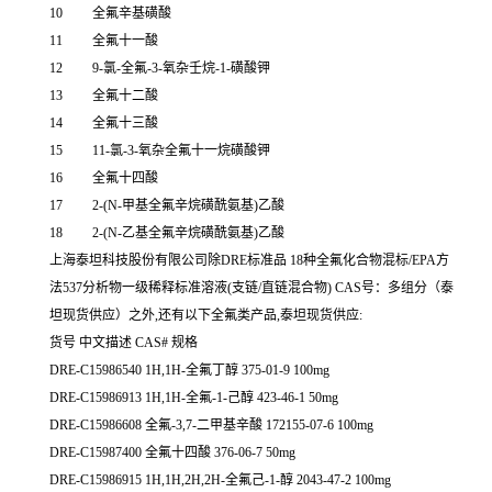
10
全氟辛基磺酸
11
全氟十一酸
12
9-氯-全氟-3-氧杂壬烷-1-磺酸钾
13
全氟十二酸
14
全氟十三酸
15
11-氯-3-氧杂全氟十一烷磺酸钾
16
全氟十四酸
17
2-(N-甲基全氟辛烷磺酰氨基)乙酸
18
2-(N-乙基全氟辛烷磺酰氨基)乙酸
上海泰坦科技股份有限公司除DRE标准品 18种全氟化合物混标/EPA方
法537分析物一级稀释标准溶液(支链/直链混合物) CAS号：多组分（泰
坦现货供应）之外,还有以下全氟类产品,泰坦现货供应:
货号 中文描述 CAS# 规格
DRE-C15986540 1H,1H-全氟丁醇 375-01-9 100mg
DRE-C15986913 1H,1H-全氟-1-己醇 423-46-1 50mg
DRE-C15986608 全氟-3,7-二甲基辛酸 172155-07-6 100mg
DRE-C15987400 全氟十四酸 376-06-7 50mg
DRE-C15986915 1H,1H,2H,2H-全氟己-1-醇 2043-47-2 100mg