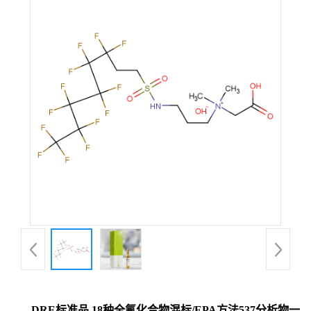
DRE标准品 18种全氟化合物混标/EPA方法537分析物一