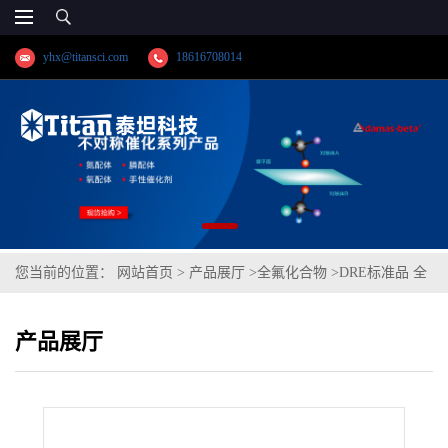
yhx@titansci.com
18616708014
您当前的位置：
网站首页
>
产品展厅
>
全氟化合物
>
DRE标准品 全
氟己烷磺酸（直链+支链） CAS号：355-46-4；PFHxS(直链+支链)
产品展厅
（泰坦现货供应）