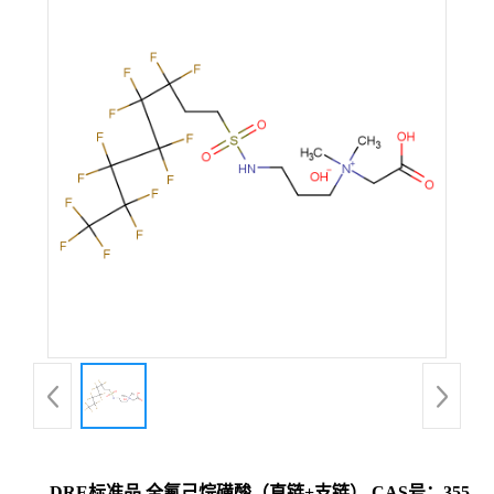
DRE标准品 全氟己烷磺酸（直链+支链） CAS号：355-