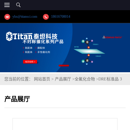
yhx@titansci.com
18616708014
您当前的位置：
网站首页
>
产品展厅
>
全氟化合物
>
DRE标准品 3
种同位素全氟化合物混标/EPA 533方法同位素性能标准 CAS号:多组
产品展厅
分;(泰坦现货供应)