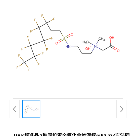
DRE标准品 3种同位素全氟化合物混标/EPA 533方法同