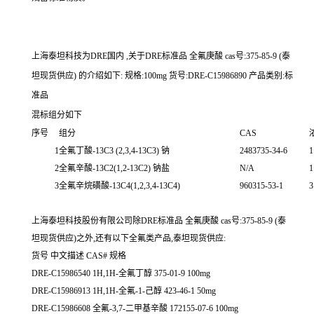
上海泰坦科技为DRE国内 ,关于DRE标准品 全氟庚酸 cas号:375-85-9 (泰
坦现货供应) 的介绍如下: 规格:100mg 货号:DRE-C15986890 产品类别:标
准品
混标组分如下
序号
组分
CAS
1
全氟丁酸-13C3 (2,3,4-13C3) 钠
2483735-34-6
1
2
全氟辛酸-13C
2
(1,2-13C
2
) 钠盐
N/A
1
3
全氟辛烷磺酸-13C4(1,2,3,4-13C4)
960315-53-1
3
上海泰坦科技股份有限公司除DRE标准品 全氟庚酸 cas号:375-85-9 (泰
坦现货供应)之外,还有以下全氟类产品,泰坦现货供应:
货号 中文描述 CAS# 规格
DRE-C15986540 1H,1H-全氟丁醇 375-01-9 100mg
DRE-C15986913 1H,1H-全氟-1-己醇 423-46-1 50mg
DRE-C15986608 全氟-3,7-二甲基辛酸 172155-07-6 100mg