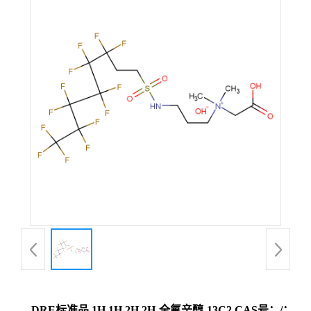
DRE标准品 1H,1H,2H,2H-全氟辛醇-13C2 CAS号：/；