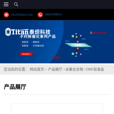
yhx@titansci.com
18616708014
您当前的位置：
网站首页
>
产品展厅
>
全氟化合物
>
DRE标准品
1H,1H,2H,2H-全氟辛醇-13C2 CAS号：/；6:2 FTOH-13C2（泰坦现货
产品展厅
供应）