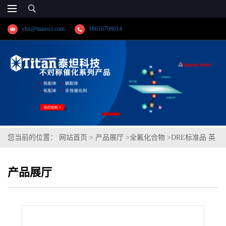
yhx@titansci.com
18616708014
您当前的位置：
网站首页
>
产品展厅
>
全氟化合物
>
DRE标准品 英
国饮用水监察局 (DWI) PFAS检测-48 混标 C（3个组分） CAS号：
产品展厅
多组分（泰坦现货供应）