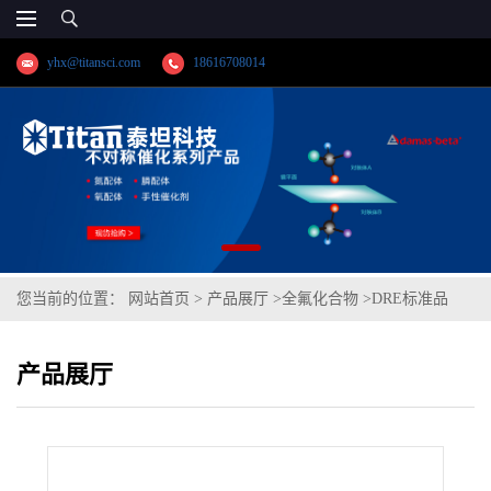
yhx@titansci.com
18616708014
您当前的位置：
网站首页
>
产品展厅
>
全氟化合物
>
DRE标准品
1H,1H,2H,2H-全氟癸醇-13C2D2(1,2-13C2; 1,1-D2) CAS号：/（泰坦
产品展厅
现货供应）