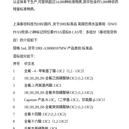
认证体系下生产,可提供超过14,000种标准物质,其中包含约5,000种农药
残留标准物质。
上海泰坦科技为DRE国内 ,关于DRE标准品 英国饮用水监察局（DWI）
PFAS检测-15种标记同位素PFAS混标B CAS号：多组分（泰坦现货供
应）的介绍如下:
规格:1mL 货号:DRE-A30000107MW 产品类别:标准品
混标组分如下：
序号
中文名
1
全氟 - 4 - 甲氧基丁酸-13C2（1,2 - 13C2）
2
1H,1H,2H,2H-
全氟己烷磺酸钠13C2 (1,2-13C2)
3
全氟-2-丙氧基丙酸-13C3
4
1H,1H,2H,2H-
全氟辛烷磺酸钠13C2 (1,2-13C2)
5
Capstone
产品 B-13C₃（二甲基-13C2，甘氨酸-β-13C1）
6
1H,1H,2H,2H-
全氟癸烷磺酸钠13C2 (1,2-13C2)
7
全氟十四酸 13C2 (1,2-13C2)
8
全氟十六酸-13C2（1,2-13C2）
9
全氟辛基磺酰胺-13C8