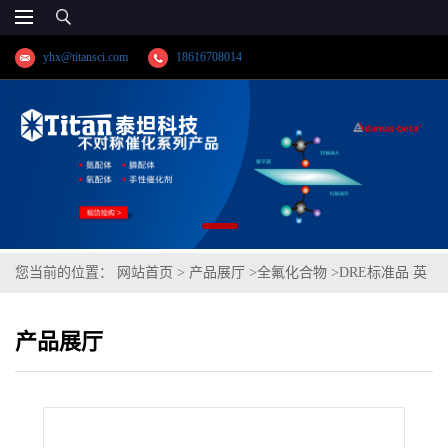
yhx@titansci.com
18616708014
您当前的位置：
网站首页
>
产品展厅
>
全氟化合物
>
DRE标准品 英
国饮用水监察局（DWI）PFAS检测-15种标记同位素PFAS混标B
产品展厅
CAS号：多组分（泰坦现货供应）