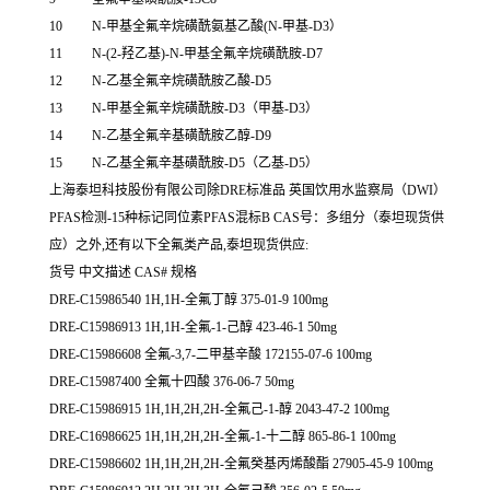
10
N-
甲基全氟辛烷磺酰氨基乙酸(N-甲基-D3）
11
N-(2-
羟乙基)-N-甲基全氟辛烷磺酰胺-D7
12
N-
乙基全氟辛烷磺酰胺乙酸-D5
13
N-
甲基全氟辛烷磺酰胺-D3（甲基-D3）
14
N-
乙基全氟辛基磺酰胺乙醇-D9
15
N-
乙基全氟辛基磺酰胺-D5（乙基-D5）
上海泰坦科技股份有限公司除DRE标准品 英国饮用水监察局（DWI）
PFAS检测-15种标记同位素PFAS混标B CAS号：多组分（泰坦现货供
应）之外,还有以下全氟类产品,泰坦现货供应:
货号 中文描述 CAS# 规格
DRE-C15986540 1H,1H-全氟丁醇 375-01-9 100mg
DRE-C15986913 1H,1H-全氟-1-己醇 423-46-1 50mg
DRE-C15986608 全氟-3,7-二甲基辛酸 172155-07-6 100mg
DRE-C15987400 全氟十四酸 376-06-7 50mg
DRE-C15986915 1H,1H,2H,2H-全氟己-1-醇 2043-47-2 100mg
DRE-C16986625 1H,1H,2H,2H-全氟-1-十二醇 865-86-1 100mg
DRE-C15986602 1H,1H,2H,2H-全氟癸基丙烯酸酯 27905-45-9 100mg