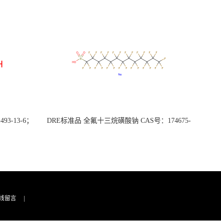
3-13-6；
DRE标准品 全氟十三烷磺酸钠 CAS号：174675-
49-1；PFTrDS钠盐（泰坦现货供应）
线留言
|