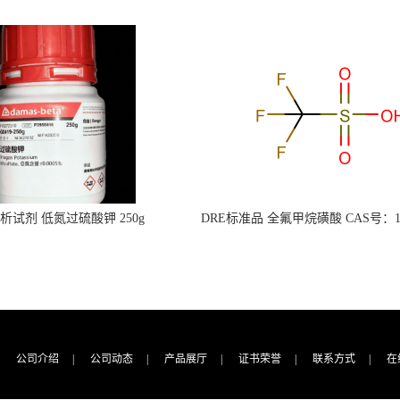
s分析试剂 低氮过硫酸钾 250g
DRE标准品 全氟甲烷磺酸 CAS号：149
CAS：7727-21-1 总氮含量≤0.0005%
TFMS（泰坦现货供应）
（泰坦现货供应）
公司介绍
|
公司动态
|
产品展厅
|
证书荣誉
|
联系方式
|
在