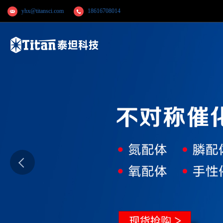
yhx@titansci.com
18616708014