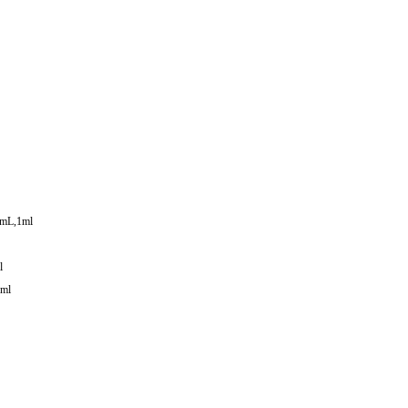
mL,1ml
l
ml