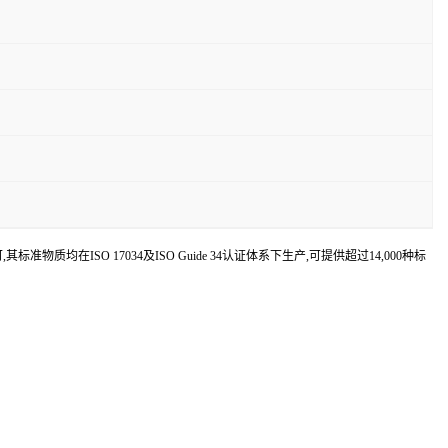
认可,其标准物质均在ISO 17034及ISO Guide 34认证体系下生产,可提供超过14,000种标