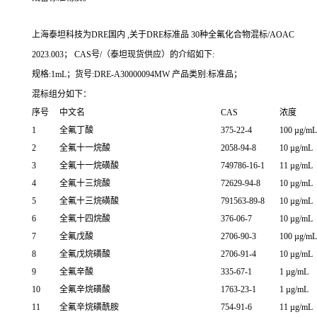
上海泰坦科技为DRE国内 ,关于DRE标准品 30种全氟化合物混标/AOAC
2023.003； CAS号/（泰坦现货供应）的介绍如下:
规格:1mL；货号:DRE-A30000094MW 产品类别:标准品；
混标组分如下：
序号
中文名
CAS
浓度
1
全氟丁酸
375-22-4
100 µg/mL
2
全氟十一烷酸
2058-94-8
10 µg/mL
3
全氟十一烷磺酸
749786-16-1
11 µg/mL
4
全氟十三烷酸
72629-94-8
10 µg/mL
5
全氟十三烷磺酸
791563-89-8
10 µg/mL
6
全氟十四烷酸
376-06-7
10 µg/mL
7
全氟戊酸
2706-90-3
100 µg/mL
8
全氟戊烷磺酸
2706-91-4
10 µg/mL
9
全氟辛酸
335-67-1
1 µg/mL
10
全氟辛烷磺酸
1763-23-1
1 µg/mL
11
全氟辛烷磺酰胺
754-91-6
11 µg/mL