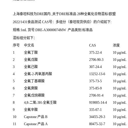
上海泰坦科技为DRE国内 ,关于DRE标准品 28种全氟化合物混标/欧盟
2022/1431食品测试 CAS号：多组分（泰坦现货供应）的介绍如下:
规格:1mL 货号:DRE-A30000074MW 产品类别:标准品
混标组分如下：
序号
中文名
CAS
浓度
1
全氟丁酸
375-22-4
10 µg/mL
2
全氟戊酸
2706-90-3
10 µg/mL
3
全氟己酸
307-24-4
10 µg/mL
4
全氟-2-丙氧基丙酸
13252-13-6
10 µg/mL
5
全氟丁基磺酸
375-73-5
10 µg/mL
6
全氟庚酸
375-85-9
10 µg/mL
7
全氟戊烷磺酸
2706-91-4
10 µg/mL
8
4,8-二氧-3H-全氟壬酸
919005-14-4
10 µg/mL
9
全氟辛酸
335-67-1
10 µg/mL
10
Capstone 产品 B
34455-29-3
10 µg/mL
11
Capstone 产品 A
80475-32-7
10 µg/mL