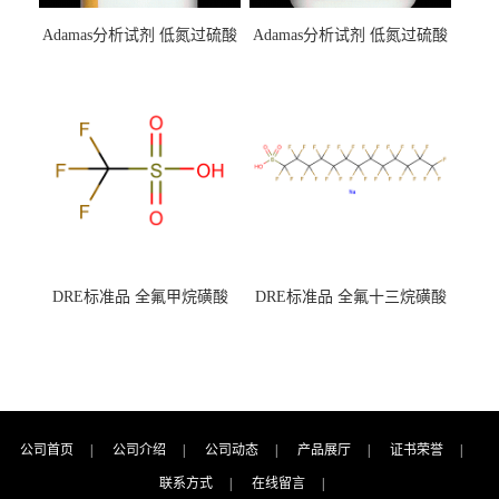
Adamas分析试剂 低氮过硫酸
Adamas分析试剂 低氮过硫酸
钾 500g 0416272311 CAS：
钾 250g 0416272310 CAS：
7727-21-1 总氮含量≤0.0005%
7727-21-1 总氮含量≤0.0005%
（泰坦现货供应）
（泰坦现货供应）
DRE标准品 全氟甲烷磺酸
DRE标准品 全氟十三烷磺酸
CAS号：1493-13-6；
钠 CAS号：174675-49-1；
TFMS（泰坦现货供应）
PFTrDS钠盐（泰坦现货供
应）
公司首页
|
公司介绍
|
公司动态
|
产品展厅
|
证书荣誉
|
联系方式
|
在线留言
|