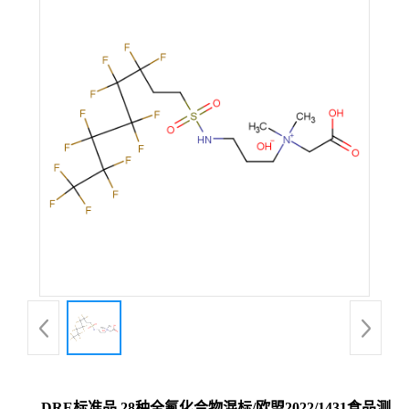
DRE标准品 28种全氟化合物混标/欧盟2022/1431食品测