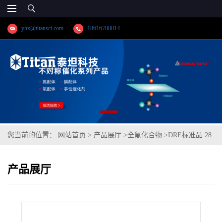
yhx@titansci.com
18616708014
您当前的位置：
网站首页
>
产品展厅
>
全氟化合物
>
DRE标准品 28
种全氟化合物混标/欧盟2022/1431食品测试 CAS号：多组分（泰坦现
产品展厅
货供应）