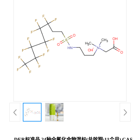
DER标准品 24种全氟化合物混标(总效期:11个月) CAS