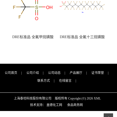
DRE标准品 全氟甲烷磺酸
DRE标准品 全氟十三烷磺酸
CAS号：1493-13-6；
钠 CAS号：174675-49-1；
TFMS（泰坦现货供应）
PFTrDS钠盐（泰坦现货供
应）
公司首页
|
公司介绍
|
公司动态
|
产品展厅
|
证书荣誉
|
联系方式
|
在线留言
|
上海泰坦科技股份有限公司
版权所有 Copyright (©) 2026
XML
技术支持：
盖德化工网
食品商务网