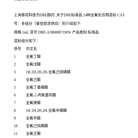
上海泰坦科技为DRE国内 ,关于DRE标准品 24种全氟化合物混标 CAS
号：多组分（泰坦现货供应）的介绍如下:
规格:1mL 货号:DRE-A30000071MW 产品类别:标准品
混标组分如下：
序号
中文名
1
全氟丁酸
2
全氟戊酸
3
1H,1H,2H,2H-全氟己烷磺酸
4
全氟己酸
5
全氟丁基磺酸
6
全氟-2-丙氧基丙酸
7
全氟庚酸
8
1H,1H,2H,2H-全氟辛磺酸
9
全氟辛酸
10
全氟己烷磺酸
11
全氟壬酸