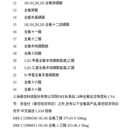
12
1H,1H,2H,2H-全氟癸磺酸
13
全氟癸酸
14
全氟辛基磺酸
15
1H,1H,2H,2H-全氟十二烷磺酸
16
全氟十一酸
17
全氟十二酸
18
全氟辛烷磺酰胺
19
全氟十四酸
20
2-(N-甲基全氟辛烷磺酰氨基)乙酸
21
2-(N-乙基全氟辛烷磺酰氨基)乙酸
22
N-甲基全氟辛基磺酰胺
23
全氟十六酸
24
全氟十八酸
上海泰坦科技股份有限公司除DRE标准品 24种全氟化合物混标 CAS
号：多组分（泰坦现货供应）之外,还有以下全氟类产品,泰坦现货供应:
货号 中文描述 CAS# 规格
DRE-C15986540 1H,1H-全氟丁醇 375-01-9 100mg
DRE-C15986913 1H,1H-全氟-1-己醇 423-46-1 50mg