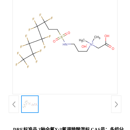
DRE标准品 3种全氟X:3氟调羧酸混标 CAS号：多组分