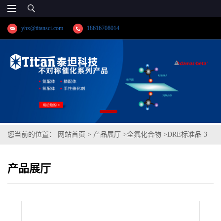
yhx@titansci.com
18616708014
您当前的位置：
网站首页
>
产品展厅
>
全氟化合物
>
DRE标准品 3
种全氟X:3氟调羧酸混标 CAS号：多组分（泰坦现货供应）
产品展厅