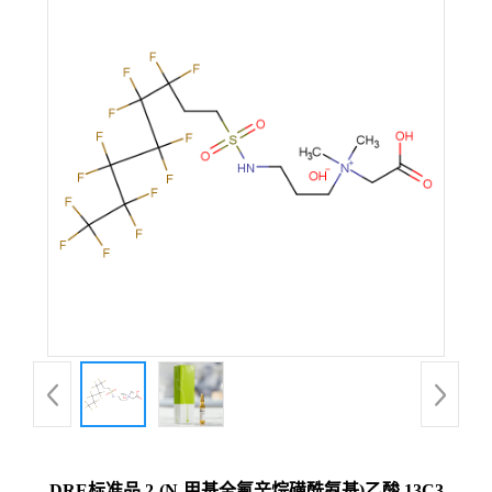
DRE标准品 2-(N-甲基全氟辛烷磺酰氨基)乙酸 13C3