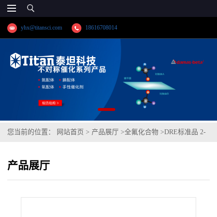
yhx@titansci.com
18616708014
您当前的位置：
网站首页
>
产品展厅
>
全氟化合物
>
DRE标准品 2-
(N-甲基全氟辛烷磺酰氨基)乙酸 13C3 CAS号：/（泰坦现货供应）
产品展厅